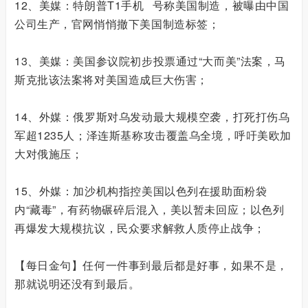
12、美媒：特朗普
T1手机
号称美国制造，被曝由中国
公司生产，官网悄悄撤下美国制造标签；
13、美媒：美国参议院初步投票通过“大而美”法案，马
斯克批该法案将对美国造成巨大伤害；
14、外媒：俄罗斯对乌发动最大规模空袭，打死打伤乌
军超1235人；泽连斯基称攻击覆盖乌全境，呼吁美欧加
大对俄施压；
15、外媒：加沙机构指控美国以色列在援助面粉袋
内“藏毒”，有药物碾碎后混入，美以暂未回应；以色列
再爆发大规模抗议，民众要求解救人质停止战争；
【每日金句】任何一件事到最后都是好事，如果不是，
那就说明还没有到最后。