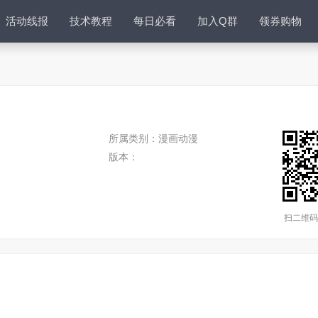
活动线报
技术教程
每日必看
加入Q群
领券购物
所属类别：
漫画动漫
版本：
扫二维