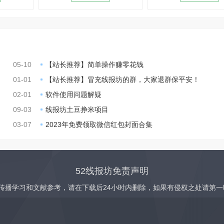
05-10
【站长推荐】简单操作赚零花钱
01-01
【站长推荐】冒充线报坊的群，大家退群保平安！
02-01
软件使用问题解疑
09-03
线报坊土豆挣米项目
03-07
2023年免费领取微信红包封面合集
52线报坊免责声明
学习和文献参考，请在下载后24小时内删除，如果有侵权之处请第一时间联系我