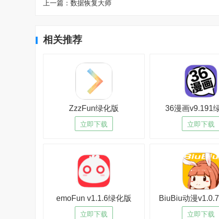
上一篇：
数据恢复大师
相关推荐
ZzzFun绿化版
36漫画v9.19
立即下载
立即下载
emoFun v1.1.6绿化版
BiuBiu动漫v1.0
立即下载
立即下载